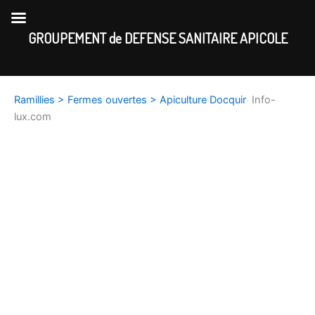
Skip
to
GROUPEMENT de DEFENSE SANITAIRE APICOLE
content
Ramillies > Fermes ouvertes > Apiculture Docquir
Info-
lux.com