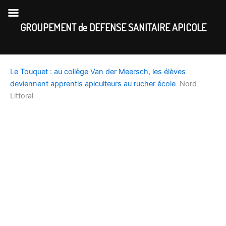
Skip
to
GROUPEMENT de DEFENSE SANITAIRE APICOLE
content
Le Touquet : au collège Van der Meersch, les élèves
deviennent apprentis apiculteurs au rucher école
Nord
Littoral