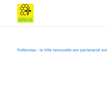
Skip
to
content
Puilboreau : la Ville renouvelle son partenariat av